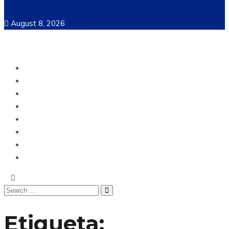
August 8, 2026
Ecuador
Mundo
Opinión
Tecnología
Deportes
Sociedad
Salud
China
Etiqueta: