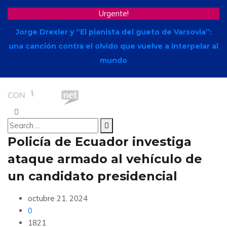
Urgente!
Jorge Drexler y “El pianista del gueto de Varsovia”:
una canción contra el olvido que vuelve a interpelar al
mundo
Policía de Ecuador investiga
ataque armado al vehículo de
un candidato presidencial
octubre 21, 2024
0
1821