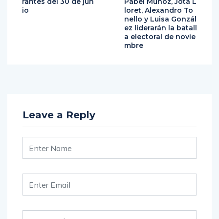
rantes del 30 de jun
Pabel Muñoz, Jota L
io
loret, Alexandro To
nello y Luisa Gonzál
ez liderarán la batall
a electoral de novie
mbre
Leave a Reply