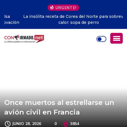
URGENTE!
La insólita receta de Corea del Norte para sobrevivir al
calor: sopa de perro
Once muertos al estrellarse un
avión civil en Francia
JUNIO 28, 2026
0
3854