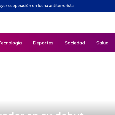
ón y denuncia una «campaña sucia» para sacarlo de la
Tecnología
Deportes
Sociedad
Salud