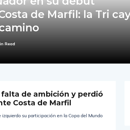
uador en su debut
osta de Marfil: la Tri ca
 camino
in Read
falta de ambición y perdió
nte Costa de Marfil
ie izquierdo su participación en la Copa del Mundo