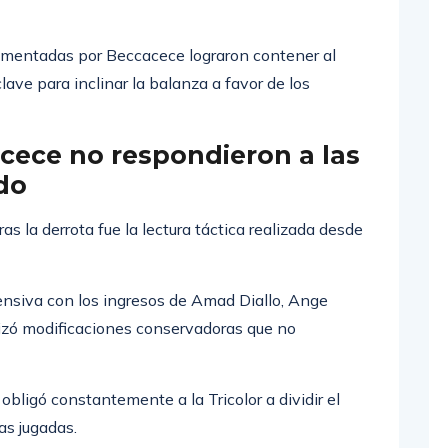
se convirtió en una amenaza constante para la zaga
plementadas por Beccacece lograron contener al
ave para inclinar la balanza a favor de los
cece no respondieron a las
do
s la derrota fue la lectura táctica realizada desde
fensiva con los ingresos de Amad Diallo, Ange
izó modificaciones conservadoras que no
 obligó constantemente a la Tricolor a dividir el