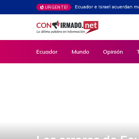
URGENTE!
Pabel Muñoz confirma que buscará la reelecci
contienda
Ecuador
Mundo
Opinión