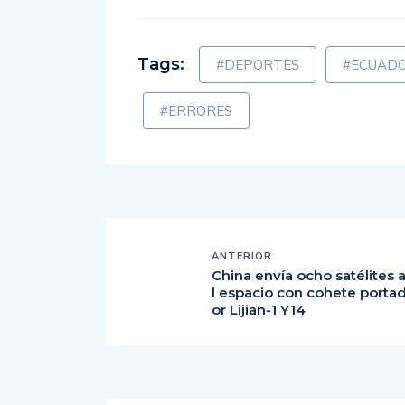
Con información de –
El Universo
Tags:
#DEPORTES
#ECUAD
#ERRORES
ANTERIOR
China envía ocho satélites 
l espacio con cohete porta
or Lijian-1 Y14