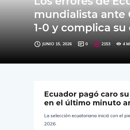
Los errores de Ec
mundialista ante C
1-0 y complica su
JUNIO 15, 2026
0
2153
4 M
Ecuador pagó caro su 
en el último minuto a
La selección ecuatoriana inició con el p