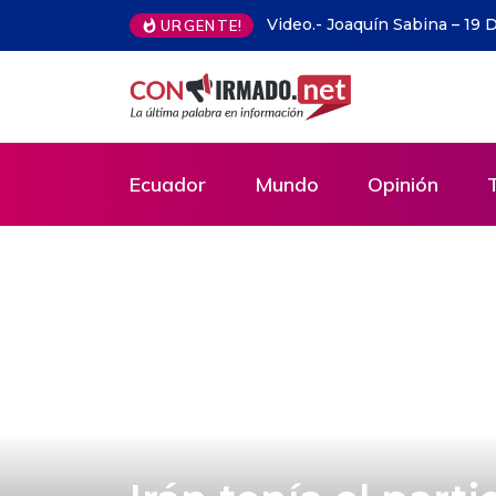
bina – 19 Dias y 500 Noches (Directo)
Alemania.- Unas 500 per
URGENTE!
desnudas en bicicleta
Ecuador
Mundo
Opinión