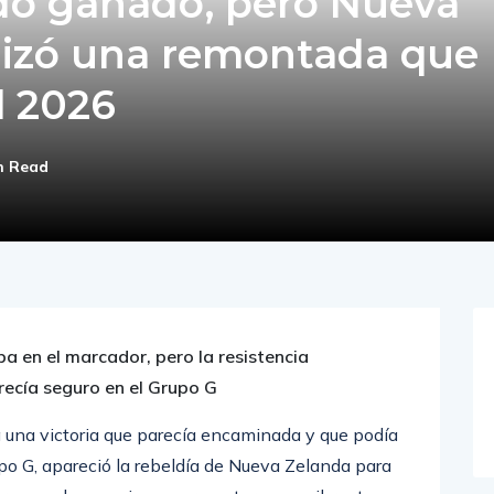
tido ganado, pero Nueva
izó una remontada que
l 2026
n Read
ba en el marcador, pero la resistencia
recía seguro en el Grupo G
 una victoria que parecía encaminada y que podía
upo G, apareció la rebeldía de Nueva Zelanda para