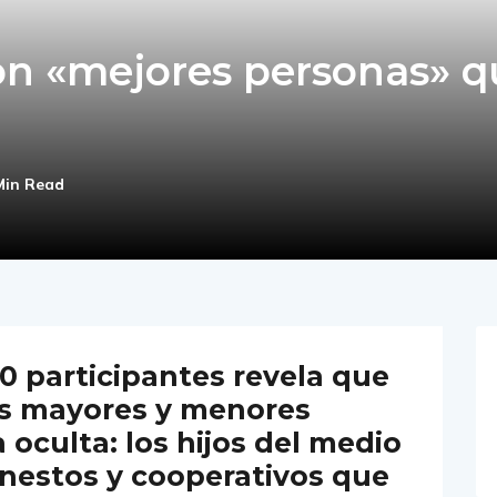
son «mejores personas» 
Min Read
0 participantes revela que
s mayores y menores
 oculta: los hijos del medio