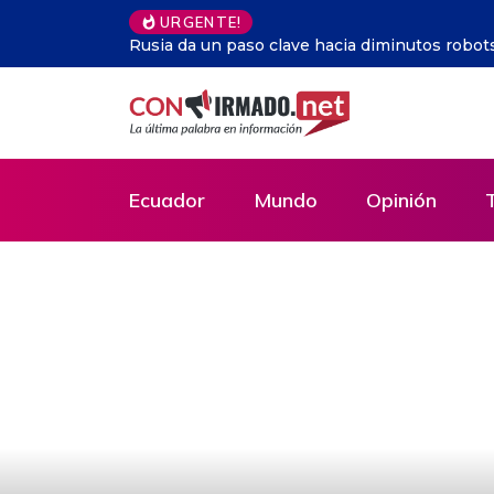
URGENTE!
Lula dice que relaciones en América Latina de
política
Ecuador
Mundo
Opinión