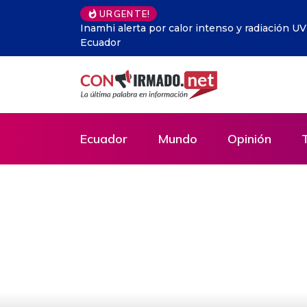
URGENTE!
forestales en
Colombia pasa al campo de la extrema derecha
Ecuador
Mundo
Opinión