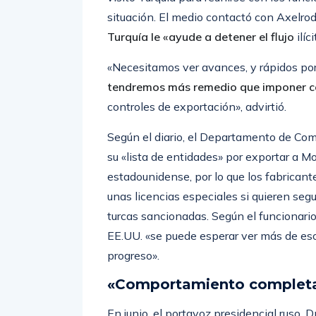
situación. El medio contactó con Axelr
Turquía le «ayude a detener el flujo
ilíc
«Necesitamos ver avances, y rápidos por 
tendremos más remedio que imponer c
controles de exportación», advirtió.
Según el diario, el Departamento de Co
su «lista de entidades» por exportar a Mo
estadounidense, por lo que los fabricant
unas licencias especiales si quieren se
turcas sancionadas. Según el funcionar
EE.UU. «se puede esperar ver más de eso
progreso».
«Comportamiento complet
En junio, el portavoz presidencial ruso, 