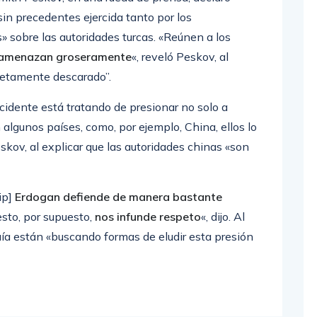
in precedentes ejercida tanto por los
» sobre las autoridades turcas. «Reúnen a los
 amenazan groseramente
«, reveló Peskov, al
letamente descarado”.
cidente está tratando de presionar no solo a
 algunos países, como, por ejemplo, China, ellos lo
kov, al explicar que las autoridades chinas «son
ip]
Erdogan defiende de manera bastante
 esto, por supuesto,
nos infunde respeto
«, dijo. Al
uía están «buscando formas de eludir esta presión