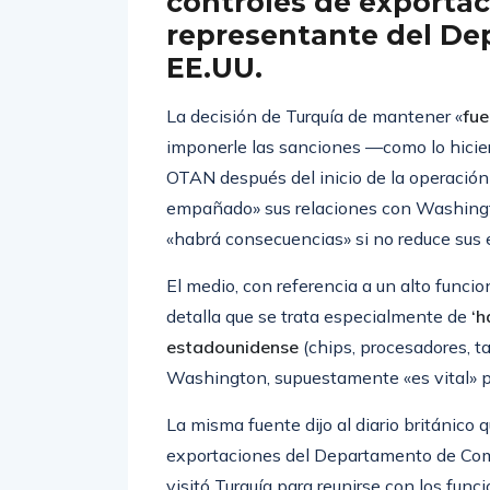
controles de exportac
representante del De
EE.UU.
La decisión de Turquía de mantener «
fue
imponerle las sanciones —como lo hicie
OTAN después del inicio de la operación
empañado» sus relaciones con Washingt
«habrá consecuencias» si no reduce sus 
El medio, con referencia a un alto func
detalla que se trata especialmente de
‘h
estadounidense
(chips, procesadores, ta
Washington, supuestamente «es vital» pa
La misma fuente dijo al diario británico 
exportaciones del Departamento de Com
visitó Turquía para reunirse con los funci