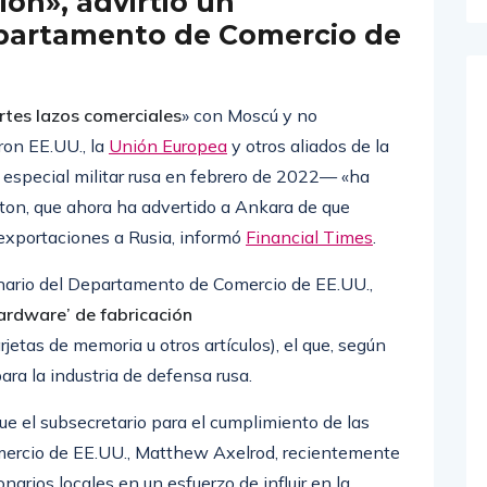
ión», advirtió un
partamento de Comercio de
rtes lazos comerciales
» con Moscú y no
ron EE.UU., la
Unión Europea
y otros aliados de la
 especial militar rusa en febrero de 2022— «ha
on, que ahora ha advertido a Ankara de que
exportaciones a Rusia, informó
Financial Times
.
ionario del Departamento de Comercio de EE.UU.,
ardware’ de fabricación
rjetas de memoria u otros artículos), el que, según
ra la industria de defensa rusa.
que el subsecretario para el cumplimiento de las
ercio de EE.UU., Matthew Axelrod, recientemente
onarios locales en un esfuerzo de influir en la