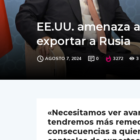
EE.UU. amenaza a
exportar a Rusia
AGOSTO 7, 2024
0
3272
3
«Necesitamos ver avan
tendremos más remed
consecuencias a quie