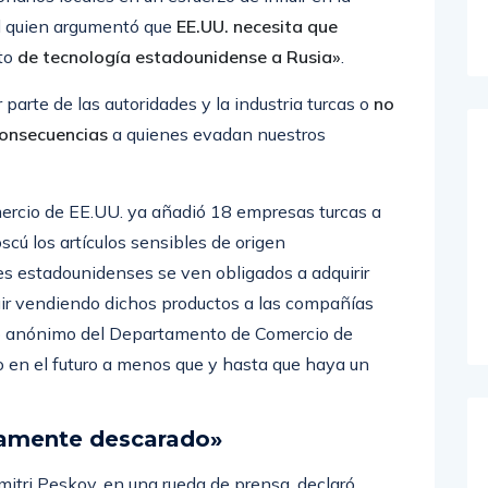
od quien argumentó que
EE.UU. necesita que
ito
de tecnología estadounidense a Rusia»
.
parte de las autoridades y la industria turcas o
no
onsecuencias
a quienes evadan nuestros
mercio de EE.UU. ya añadió 18 empresas turcas a
scú los artículos sensibles de origen
es estadounidenses se ven obligados a adquirir
guir vendiendo dichos productos a las compañías
io anónimo del Departamento de Comercio de
 en el futuro a menos que y hasta que haya un
amente descarado»
Dmitri Peskov, en una rueda de prensa, declaró