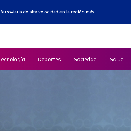
icia peruana y apunta que Fujimori sí recibió fondos
Tecnología
Deportes
Sociedad
Salud