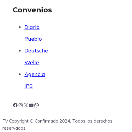
Convenios
Diario
Pueblo
Deutsche
Welle
Agencia
IPS
F
I
X
Y
W
FV Copyright © Confirmado 2024. Todos los derechos
a
n
o
h
reservados.