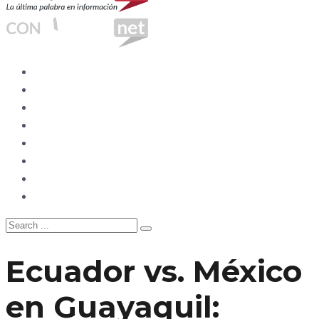
Ecuador
Mundo
Opinión
Tecnología
Deportes
Sociedad
Salud
China
Ecuador vs. México
en Guayaquil: