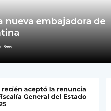
la nueva embajadora de
ntina
in Read
recién aceptó la renuncia
Fiscalía General del Estado
25