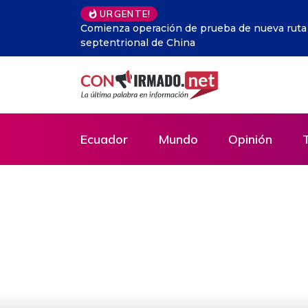
URGENTE!
Perú.- Humala critica la disparidad de la Just
ilícitos a su campaña
Ecuador
Mundo
Opinión