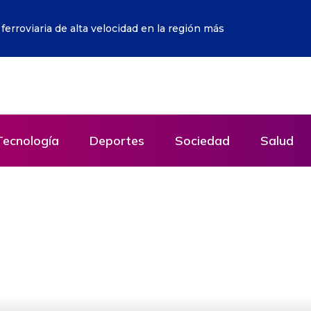
icia peruana y apunta que Fujimori sí recibió fondos
Tecnología
Deportes
Sociedad
Salud