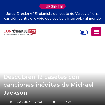
URGENTE!
Jorge Drexler y “El pianista del gueto de Varsovia”: una
canción contra el olvido que vuelve a interpelar al mundo
Descubren 12 casetes con
canciones inéditas de Michael
Jackson
DICIEMBRE 13, 2024
0
1746