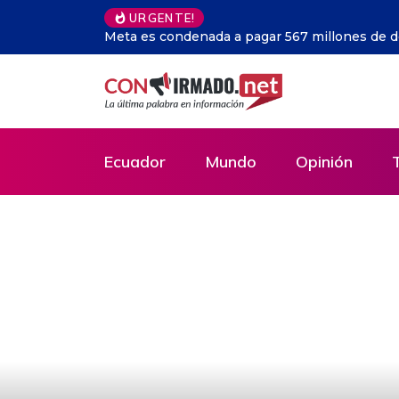
URGENTE!
China activa respuesta de emergencia por in
Ecuador
Mundo
Opinión