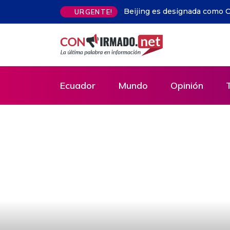
dial de Arquitectura 2029 por Unesco y UIA
Libros gratis en G
URGENTE!
ejemplares y lleg
Ecuador
Mundo
Opinión