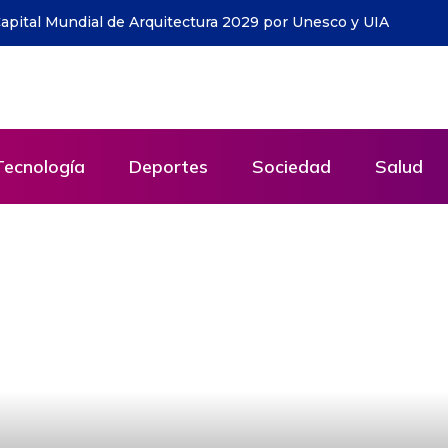
uayaquil: la iniciativa que ya ha entregado cerca de 1.500
a a todo Ecuador
Tecnología
Deportes
Sociedad
Salud