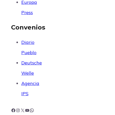
Europa
Press
Convenios
Diario
Pueblo
Deutsche
Welle
Agencia
IPS
F
I
X
Y
W