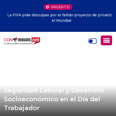
URGENTE!
La FIFA pide disculpas por el fallido proyecto de privatizar
el Mundial
Coca Codo Sinclair: Un Hito en
Seguridad Laboral y Desarrollo
Socioeconómico en el Día del
Trabajador
MAYO 1, 2024
0
904