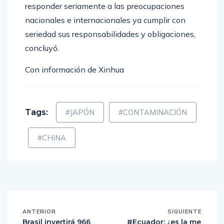
nacionales e internacionales ya cumplir con
seriedad sus responsabilidades y obligaciones,
concluyó.
Con información de Xinhua
Tags:
#JAPÓN
#CONTAMINACIÓN
#CHINA
ANTERIOR
SIGUIENTE
Brasil invertirá 966
#Ecuador: ¿es la me
millones en proyect
jor opción?