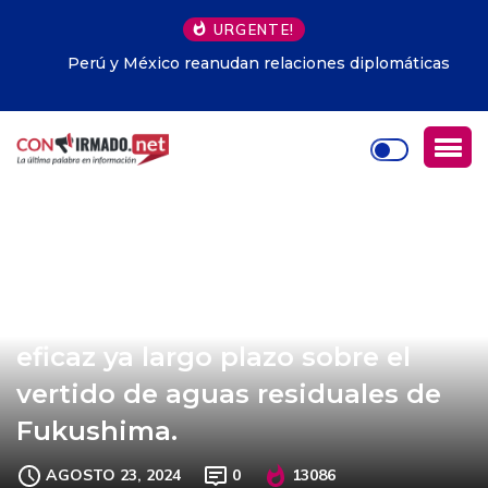
URGENTE!
Perú y México reanudan relaciones diplomáticas
China pide supervisión
internacional independiente,
eficaz ya largo plazo sobre el
vertido de aguas residuales de
Fukushima.
AGOSTO 23, 2024
0
13086