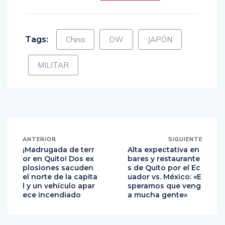
Mas información en
Deutsche Welle
Tags:
China
DW
JAPÓN
MILITAR
ANTERIOR
SIGUIENTE
¡Madrugada de terr
Alta expectativa en
or en Quito! Dos ex
bares y restaurante
plosiones sacuden
s de Quito por el Ec
el norte de la capita
uador vs. México: «E
l y un vehículo apar
speramos que veng
ece incendiado
a mucha gente»