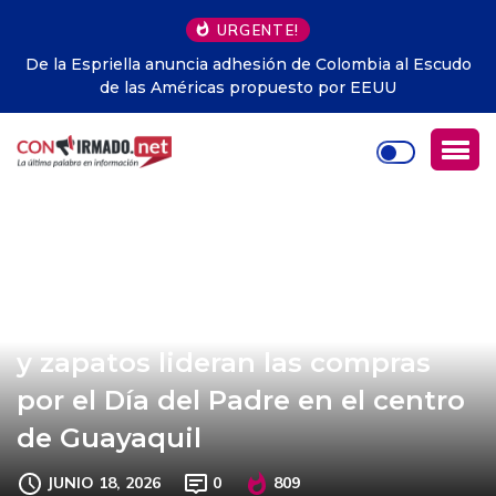
URGENTE!
De la Espriella anuncia adhesión de Colombia al Escudo
de las Américas propuesto por EEUU
Celulares, camisetas de Ecuador
y zapatos lideran las compras
por el Día del Padre en el centro
de Guayaquil
JUNIO 18, 2026
0
809