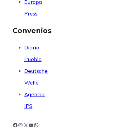
Europa
Press
Convenios
Diario
Pueblo
Deutsche
Welle
Agencia
IPS
F
I
X
Y
W