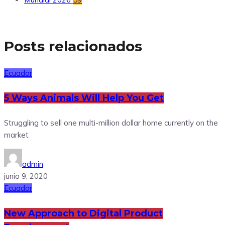
Posts relacionados
Ecuador
5 Ways Animals Will Help You Get
Struggling to sell one multi-million dollar home currently on the
market
admin
junio 9, 2020
Ecuador
New Approach to Digital Product