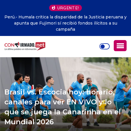
URGENTE!
Perú.- Humala critica la disparidad de la Justicia peruana y
apunta que Fujimori sí recibió fondos ilícitos a su
campaña
Brasil vs. Escocia hoy: horario,
canales para ver EN VIVO y lo
que se juega la Canarinha en el
Mundial 2026