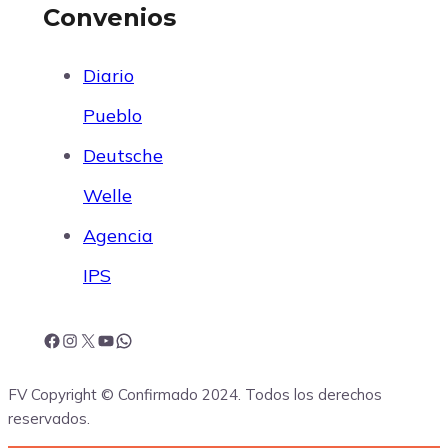
Convenios
Diario
Pueblo
Deutsche
Welle
Agencia
IPS
F
I
X
Y
W
FV Copyright © Confirmado 2024. Todos los derechos
a
n
o
h
reservados.
c
s
u
a