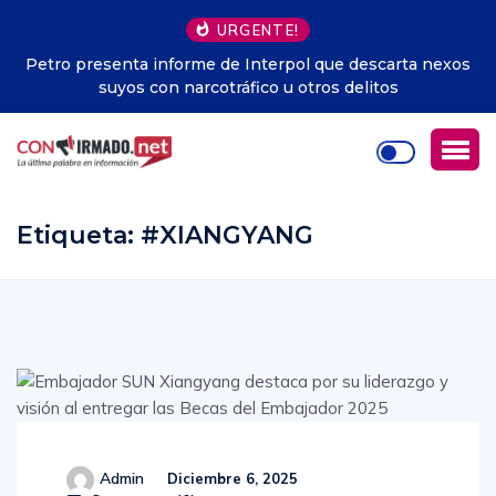
URGENTE!
arta nexos
Argentina.- En Buenos Aires la crueldad contra 
s
pobres se puso de moda
Etiqueta:
#XIANGYANG
Admin
Diciembre 6, 2025