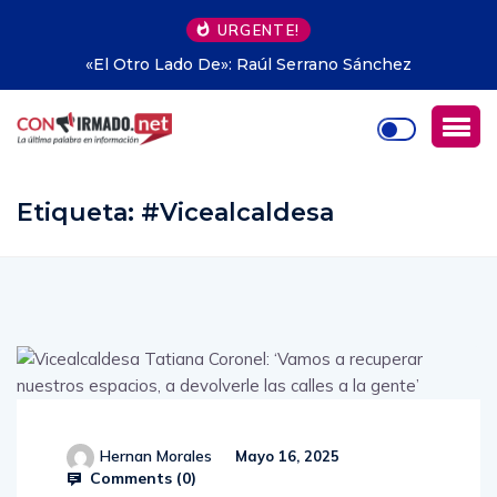
URGENTE!
nchez
Propiedad privada en Argentina: hasta dónd
avanzar Milei
Etiqueta:
#Vicealcaldesa
Hernan Morales
Mayo 16, 2025
Comments (
0
)