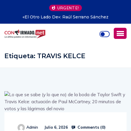
URGENTE!
chez
Propiedad privada en Argentina: hasta dónde
avanzar Milei
Etiqueta:
TRAVIS KELCE
Comments (
0
)
Admin
Julio 6, 2026