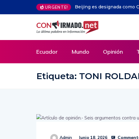
rquitectura 2029 por Unesco y UIA
Libros gratis en Guayaquil: 
URGENTE!
ejemplares y llega a todo E
Ecuador
Mundo
Opinión
Etiqueta:
TONI ROLDA
Comments
Admin
Junio 18, 2026