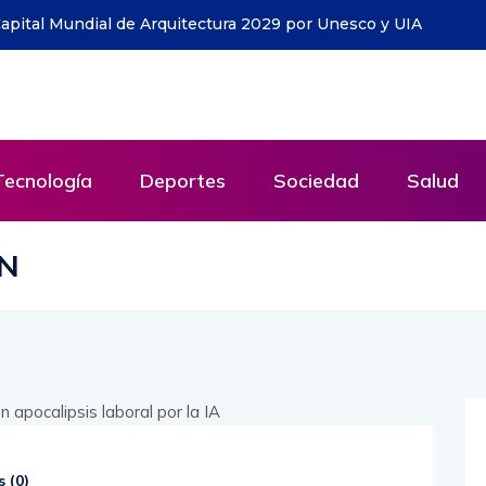
la iniciativa que ya ha entregado cerca de 1.500
cuador
Tecnología
Deportes
Sociedad
Salud
N
 (
0
)