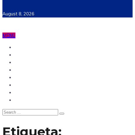
August 8, 2026
MENU
Ecuador
Mundo
Opinión
Tecnología
Deportes
Sociedad
Salud
China
Etiqueta: