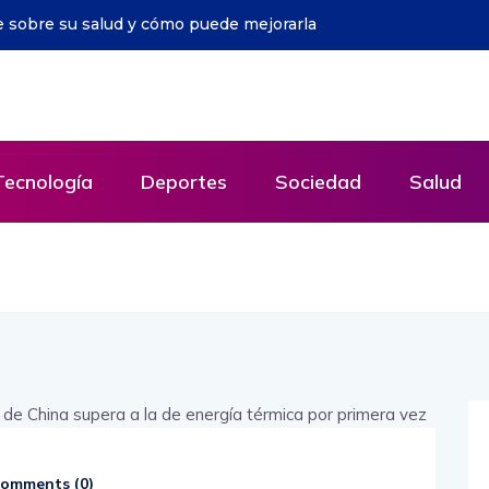
barre a Musetti y accede a octavos en Montreal
Tecnología
Deportes
Sociedad
Salud
omments (
0
)