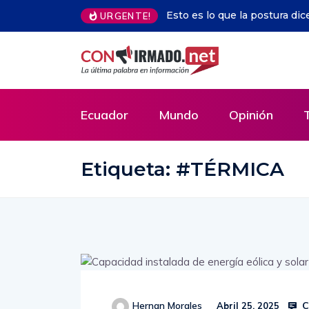
a dice sobre su salud y cómo puede mejorarla
Tenis.-Rafa Jódar 
URGENTE!
Ecuador
Mundo
Opinión
Etiqueta:
#TÉRMICA
C
Hernan Morales
Abril 25, 2025