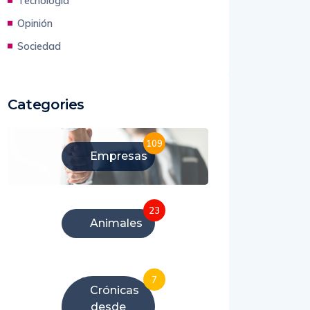
China
Tecnología
Opinión
Sociedad
Categories
109
Empresas
23
Animales
7