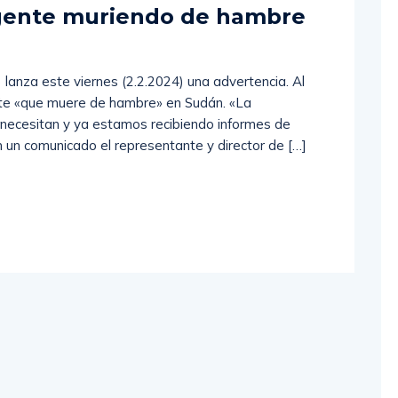
 (
0
)
 gente muriendo de hambre
anza este viernes (2.2.2024) una advertencia. Al
nte «que muere de hambre» en Sudán. «La
o necesitan y ya estamos recibiendo informes de
 un comunicado el representante y director de […]