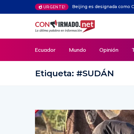
URGENTE!
Libros gratis en Guayaquil: la iniciativa que y
Ecuador
Ecuador
Mundo
Opinión
Etiqueta:
#SUDÁN