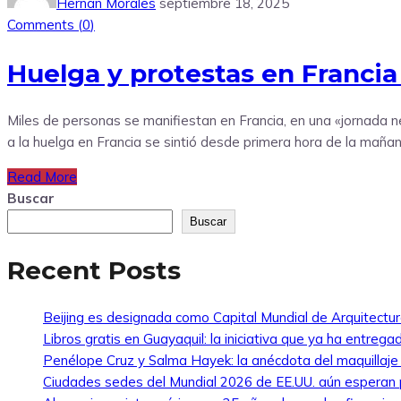
Hernan Morales
septiembre 18, 2025
Comments (
0
)
Huelga y protestas en Francia 
Miles de personas se manifiestan en Francia, en una «jornada n
a la huelga en Francia se sintió desde primera hora de la mañan
Read More
Buscar
Buscar
Recent Posts
Beijing es designada como Capital Mundial de Arquitectu
Libros gratis en Guayaquil: la iniciativa que ya ha entreg
Penélope Cruz y Salma Hayek: la anécdota del maquillaj
Ciudades sedes del Mundial 2026 de EE.UU. aún esperan 