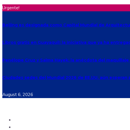
Urgente!
Beijing es designada como Capital Mundial de Arquitectu
Libros gratis en Guayaquil: la iniciativa que ya ha entreg
Penélope Cruz y Salma Hayek: la anécdota del maquillaj
Ciudades sedes del Mundial 2026 de EE.UU. aún esperan p
August 6, 2026
Ecuador
Mundo