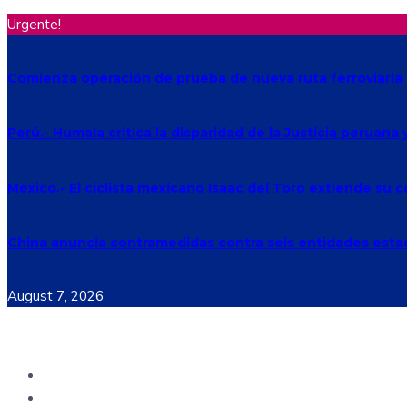
Urgente!
Comienza operación de prueba de nueva ruta ferroviaria 
Perú.- Humala critica la disparidad de la Justicia peruana
México.- El ciclista mexicano Isaac del Toro extiende su
China anuncia contramedidas contra seis entidades est
August 7, 2026
Ecuador
Mundo