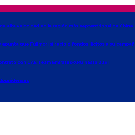
de alta velocidad en la región más septentrional de China
 y apunta que Fujimori sí recibió fondos ilícitos a su campa
 contrato con UAE Team Emirates-XRG hasta 2031
adounidenses