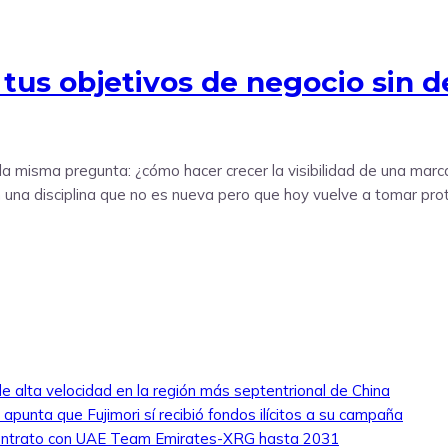
tus objetivos de negocio sin 
a misma pregunta: ¿cómo hacer crecer la visibilidad de una marc
 una disciplina que no es nueva pero que hoy vuelve a tomar pro
e alta velocidad en la región más septentrional de China
y apunta que Fujimori sí recibió fondos ilícitos a su campaña
u contrato con UAE Team Emirates-XRG hasta 2031