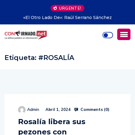
URGENTE!
chez
Propiedad privada en Argentina: hasta dónde
avanzar Milei
Etiqueta:
#ROSALÍA
Comments (
0
)
Admin
Abril 1, 2024
Rosalía libera sus
pezones con