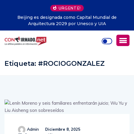
URGENTE!
l de
Libros gratis en Guayaquil: la iniciativa que ya h
entregado cerca de 1.500 ejemplares y llega a to
Ecuador
Etiqueta:
#ROCIOGONZALEZ
Admin
Diciembre 8, 2025