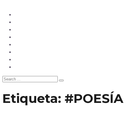
Ecuador
Mundo
Opinión
Tecnología
Deportes
Sociedad
Salud
China
Etiqueta:
#POESÍA