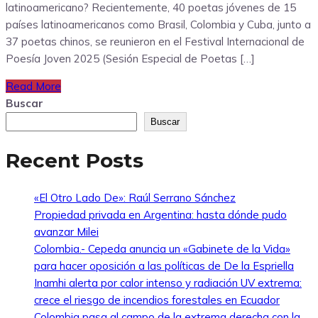
latinoamericano? Recientemente, 40 poetas jóvenes de 15
países latinoamericanos como Brasil, Colombia y Cuba, junto a
37 poetas chinos, se reunieron en el Festival Internacional de
Poesía Joven 2025 (Sesión Especial de Poetas […]
Read More
Buscar
Buscar
Recent Posts
«El Otro Lado De»: Raúl Serrano Sánchez
Propiedad privada en Argentina: hasta dónde pudo
avanzar Milei
Colombia.- Cepeda anuncia un «Gabinete de la Vida»
para hacer oposición a las políticas de De la Espriella
Inamhi alerta por calor intenso y radiación UV extrema:
crece el riesgo de incendios forestales en Ecuador
Colombia pasa al campo de la extrema derecha con la