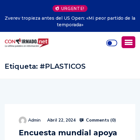
URGENTE!
artido de la
China: el próximo hegemón y lecciones pa
Hispanoamérica – Por Verónica Arias, Parlamen
Andina por Ecuador –
Etiqueta:
#PLASTICOS
Comments (
0
)
Admin
Abril 22, 2024
Encuesta mundial apoya