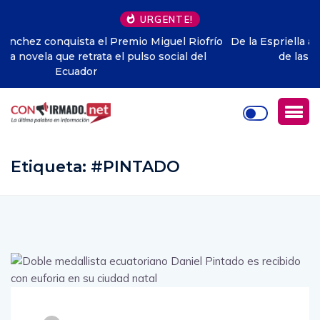
URGENTE!
ío
De la Espriella anuncia adhesión de Colombia al Escudo
de las Américas propuesto por EEUU
Etiqueta:
#PINTADO