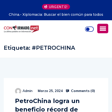
URGENTE!
 para todos
Raúl Serrano Sánchez conquista el Premio Migue
2026 con una novela que retrata el pulso soci
Ecuador
Etiqueta:
#PETROCHINA
Comments (
0
)
Admin
Marzo 25, 2024
PetroChina logra un
beneficio récord de