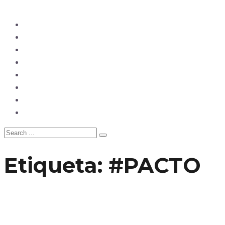
Ecuador
Mundo
Opinión
Tecnología
Deportes
Sociedad
Salud
China
Etiqueta:
#PACTO