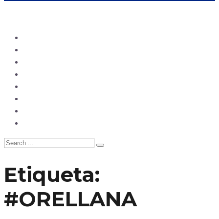
Ecuador
Mundo
Opinión
Tecnología
Deportes
Sociedad
Salud
China
Etiqueta:
#ORELLANA