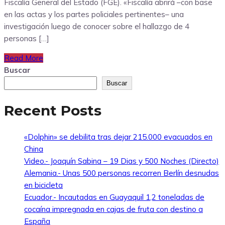
Fiscalía General del Estado (FGE). «Fiscalía abrirá –con base
en las actas y los partes policiales pertinentes– una
investigación luego de conocer sobre el hallazgo de 4
personas […]
Read More
Buscar
Buscar
Recent Posts
«Dolphin» se debilita tras dejar 215.000 evacuados en
China
Video.- Joaquín Sabina – 19 Dias y 500 Noches (Directo)
Alemania.- Unas 500 personas recorren Berlín desnudas
en bicicleta
Ecuador.- Incautadas en Guayaquil 1,2 toneladas de
cocaína impregnada en cajas de fruta con destino a
España