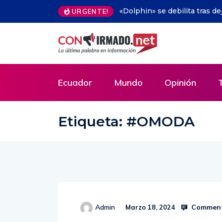
s dejar 215.000 evacuados en China
Video.- Joaquín Sabina – 19 
URGENTE!
Ecuador
Mundo
Opinión
Etiqueta:
#OMODA
Comment
Admin
Marzo 18, 2024