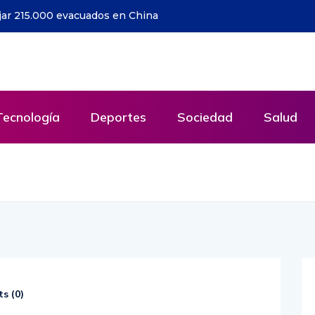
Dias y 500 Noches (Directo)
Tecnología
Deportes
Sociedad
Salud
s (
0
)