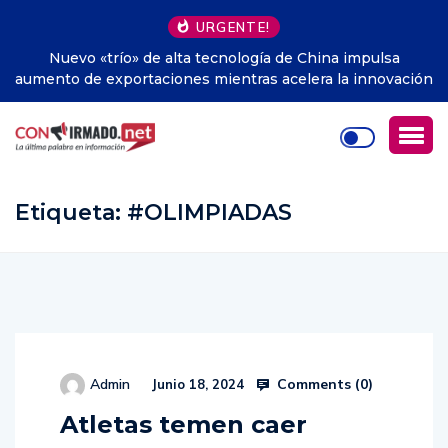
URGENTE!
 impulsa
La insólita receta de Corea del Norte para sobrev
a innovación
calor: sopa de perro
Etiqueta:
#OLIMPIADAS
Comments (
0
)
Admin
Junio 18, 2024
Atletas temen caer