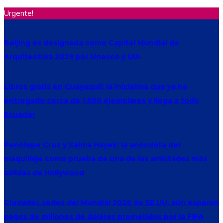
Urgente!
Beijing es designada como Capital Mundial de
Arquitectura 2029 por Unesco y UIA
Libros gratis en Guayaquil: la iniciativa que ya ha
entregado cerca de 1.500 ejemplares y llega a todo
Ecuador
Penélope Cruz y Salma Hayek: la anécdota del
maquillaje como prueba de una de las amistades más
sólidas de Hollywood
Ciudades sedes del Mundial 2026 de EE.UU. aún esperan
pagos de millones de dólares prometidos por la FIFA