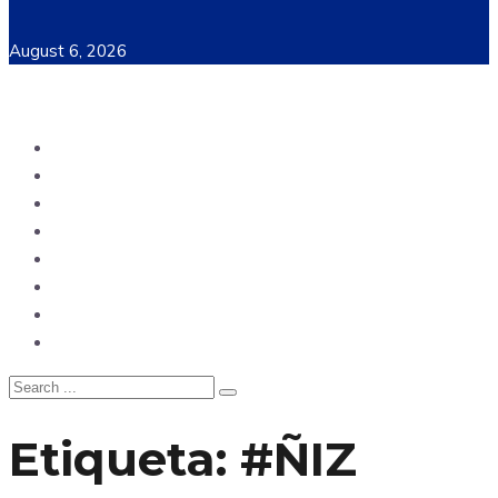
August 6, 2026
Ecuador
Mundo
Opinión
Tecnología
Deportes
Sociedad
Salud
China
Etiqueta:
#ÑIZ