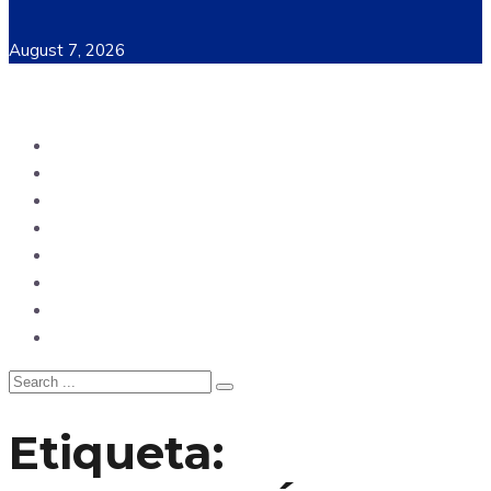
August 7, 2026
Ecuador
Mundo
Opinión
Tecnología
Deportes
Sociedad
Salud
China
Etiqueta: