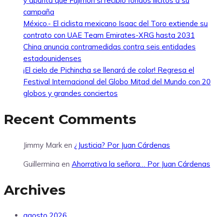
y apunta que Fujimori sí recibió fondos ilícitos a su
campaña
México.- El ciclista mexicano Isaac del Toro extiende su
contrato con UAE Team Emirates-XRG hasta 2031
China anuncia contramedidas contra seis entidades
estadounidenses
¡El cielo de Pichincha se llenará de color! Regresa el
Festival Internacional del Globo Mitad del Mundo con 20
globos y grandes conciertos
Recent Comments
Jimmy Mark
en
¿Justicia? Por Juan Cárdenas
Guillermina
en
Ahorrativa la señora… Por Juan Cárdenas
Archives
agosto 2026