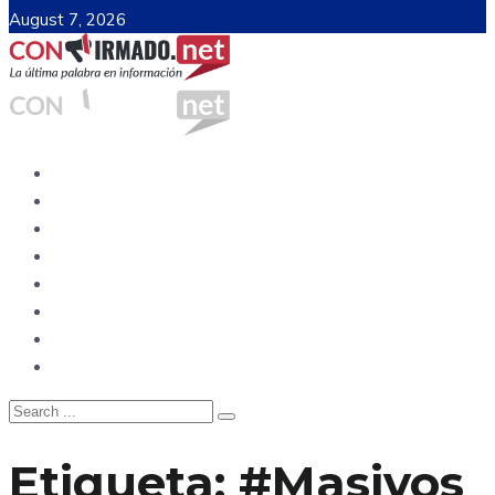
August 7, 2026
Ecuador
Mundo
Opinión
Tecnología
Deportes
Sociedad
Salud
China
Etiqueta:
#Masivos