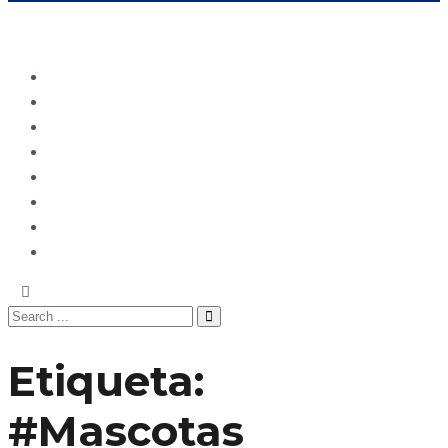
Ecuador
Mundo
Opinión
Tecnología
Deportes
Sociedad
Salud
China
Etiqueta:
#Mascotas