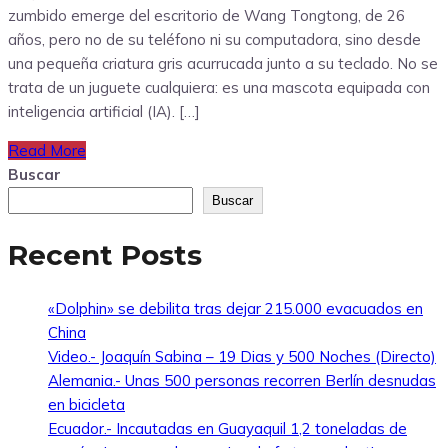
zumbido emerge del escritorio de Wang Tongtong, de 26
años, pero no de su teléfono ni su computadora, sino desde
una pequeña criatura gris acurrucada junto a su teclado. No se
trata de un juguete cualquiera: es una mascota equipada con
inteligencia artificial (IA). […]
Read More
Buscar
Buscar
Recent Posts
«Dolphin» se debilita tras dejar 215.000 evacuados en
China
Video.- Joaquín Sabina – 19 Dias y 500 Noches (Directo)
Alemania.- Unas 500 personas recorren Berlín desnudas
en bicicleta
Ecuador.- Incautadas en Guayaquil 1,2 toneladas de