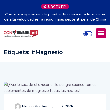
URGENTE!
ferroviaria
Perú.- Humala critica la disparidad de la Justicia 
nal de China
apunta que Fujimori sí recibió fondos ilícitos 
campaña
Etiqueta:
#Magnesio
Hernan Morales
Junio 2, 2026