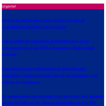
Urgente!
Beijing es designada como Capital Mundial de
Arquitectura 2029 por Unesco y UIA
Libros gratis en Guayaquil: la iniciativa que ya ha
entregado cerca de 1.500 ejemplares y llega a todo
Ecuador
Penélope Cruz y Salma Hayek: la anécdota del
maquillaje como prueba de una de las amistades más
sólidas de Hollywood
Ciudades sedes del Mundial 2026 de EE.UU. aún esperan
pagos de millones de dólares prometidos por la FIFA