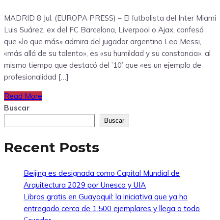
MADRID 8 Jul. (EUROPA PRESS) – El futbolista del Inter Miami
Luis Suárez, ex del FC Barcelona, Liverpool o Ajax, confesó
que «lo que más» admira del jugador argentino Leo Messi,
«más allá de su talento», es «su humildad y su constancia», al
mismo tiempo que destacó del ’10’ que «es un ejemplo de
profesionalidad […]
Read More
Buscar
Buscar
Recent Posts
Beijing es designada como Capital Mundial de
Arquitectura 2029 por Unesco y UIA
Libros gratis en Guayaquil: la iniciativa que ya ha
entregado cerca de 1.500 ejemplares y llega a todo