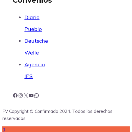
Convenios
Diario
Pueblo
Deutsche
Welle
Agencia
IPS
F
I
X
Y
W
FV Copyright © Confirmado 2024. Todos los derechos
a
n
o
h
reservados.
c
s
u
a