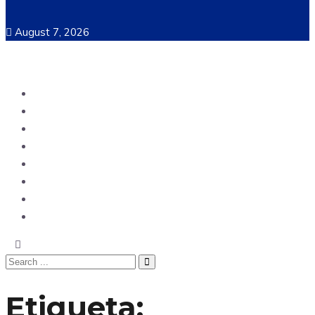
August 7, 2026
Ecuador
Mundo
Opinión
Tecnología
Deportes
Sociedad
Salud
China
Etiqueta: