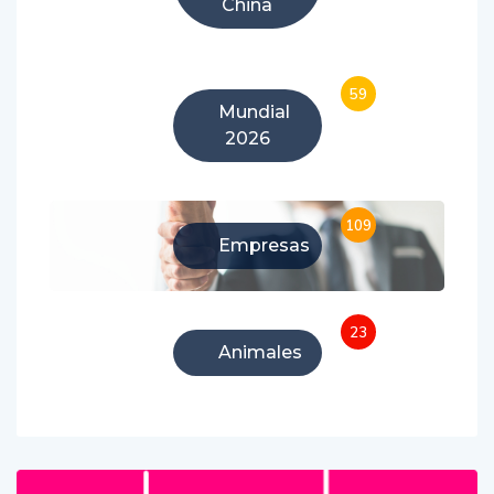
China
59
Mundial
2026
109
Empresas
23
Animales