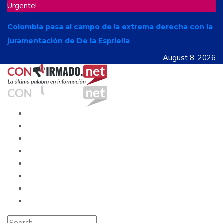
Urgente!
Colombia pasa al campo de la extrema derecha con la
juramentación de De la Espriella
August 8, 2026
Ecuador
Mundo
Opinión
Tecnología
Deportes
Sociedad
Salud
China