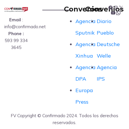
Convenios
Convenios
F
I
X
Y
W
Email
:
Agencia
Diario
a
n
info@confirmado.net
o
h
Sputnik
Pueblo
Phone :
c
s
593 99 334
u
a
Agencia
Deutsche
e
t
3645
T
t
Xinhua
Welle
b
a
u
s
Agencia
Agencia
o
g
b
A
DPA
IPS
o
r
e
p
Europa
k
a
p
Press
m
FV Copyright © Confirmado 2024. Todos los derechos
reservados.