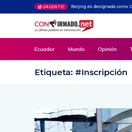
URGENTE!
Libros gratis en Guayaquil: la iniciativa que y
Ecuador
Ecuador
Mundo
Opinión
Etiqueta:
#Inscripción